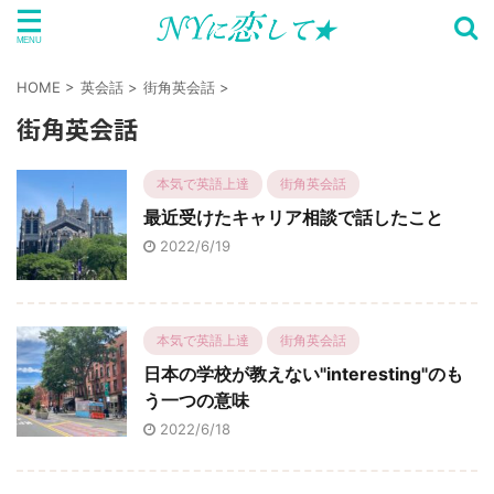
HOME
>
英会話
>
街角英会話
>
街角英会話
本気で英語上達
街角英会話
最近受けたキャリア相談で話したこと
2022/6/19
本気で英語上達
街角英会話
日本の学校が教えない"interesting"のも
う一つの意味
2022/6/18