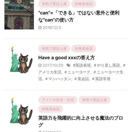
本気で英語上達
街角英会話
"can"=「できる」ではない意外と便利
な"can"の使い方
2018/12/3
本気で英語上達
街角英会話
Have a good xxxの答え方
2017/10/29
#英語表現
,
＃やり直し英語
,
＃
アメリカ生活
,
＃ニューヨーク
,
＃ニューヨーク生
活
,
＃マンハッタン
,
＃英会話
,
＃英語学習
アメリカ生活・SOS
本気で英語上達
街角英会話
英語力を飛躍的に向上させる魔法のブロ
グ