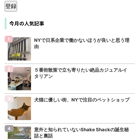
登録
今月の人気記事
NYで日系企業で働かないほうが良いと思う理
由
５番街散策で立ち寄りたい絶品カジュアルイ
タリアン
犬猫に優しい街、NYで注目のペットショップ
意外と知られていないShake Shackの誕生秘
話と裏話